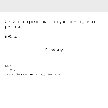
Севиче из гребешка в перуанском соусе из
ревеня
890
р.
В корзину
125 г
На 100 г:
72 kcal, белки 8 г, жиры 2 г, углеводы 6 г