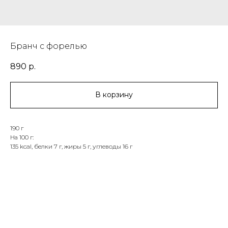
Бранч с форелью
890
р.
В корзину
190 г
На 100 г:
135 kcal, белки 7 г, жиры 5 г, углеводы 16 г