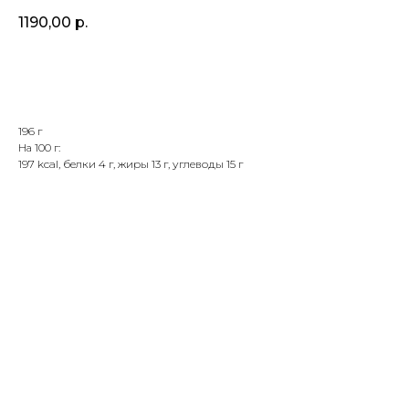
1190,00
р.
В корзину
196 г
На 100 г:
197 kcal, белки 4 г, жиры 13 г, углеводы 15 г