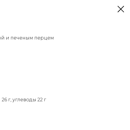
лой и печеным перцем
 26 г, углеводы 22 г