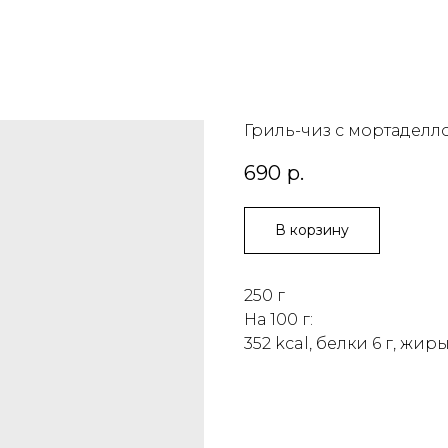
Гриль-чиз с мортадел
690
р.
В корзину
250 г
На 100 г:
352 kcal, белки 6 г, жиры